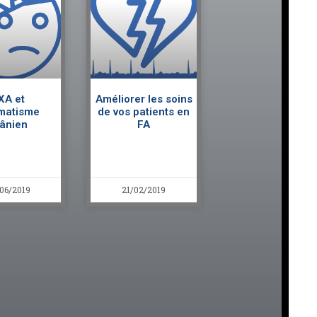
XA et
Améliorer les soins
matisme
de vos patients en
ânien
FA
06/2019
21/02/2019