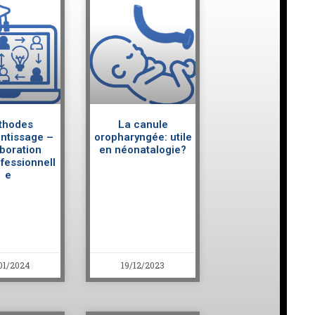
thodes
La canule
ntissage –
oropharyngée: utile
aboration
en néonatalogie?
ofessionnell
e
01/2024
19/12/2023