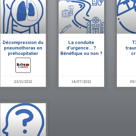
Décompression du
La conduite
T
pneumothorax en
d’urgence… ?
trau
préhospitalier
Bénéfique ou non ?
cr
23/11/2021
14/07/2021
05/