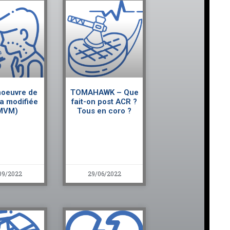
oeuvre de
TOMAHAWK – Que
va modifiée
fait-on post ACR ?
MVM)
Tous en coro ?
09/2022
29/06/2022