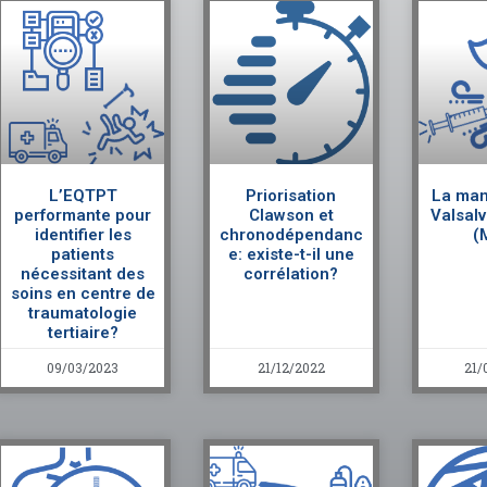
L’EQTPT
Priorisation
La man
performante pour
Clawson et
Valsal
identifier les
chronodépendanc
(
patients
e: existe-t-il une
nécessitant des
corrélation?
soins en centre de
traumatologie
tertiaire?
09/03/2023
21/12/2022
21/