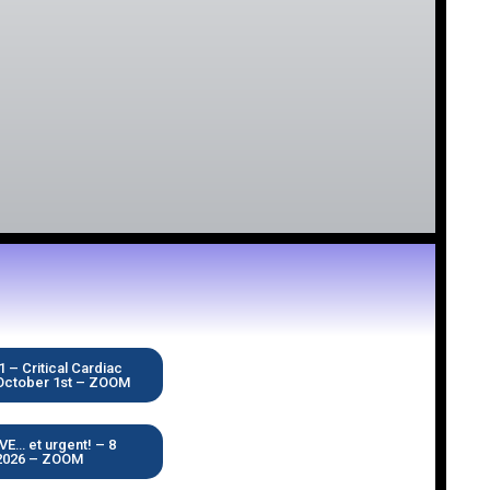
– Critical Cardiac
October 1st – ZOOM
E… et urgent! – 8
2026 – ZOOM