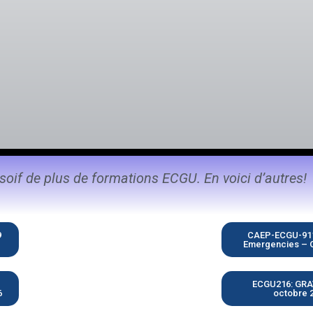
soif de plus de formations ECGU. En voici d’autres!
9
CAEP-ECGU-911 
Emergencies – 
ECGU216: GRAV
6
octobre 