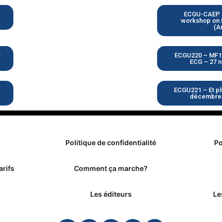
ECGU-CAEP A
workshop on 
(A
r
ECGU220 – MF1 
ECG – 27 
ECGU221 – Et plu
décembre
Politique de confidentialité
Po
arifs
Comment ça marche?
Les éditeurs
Le