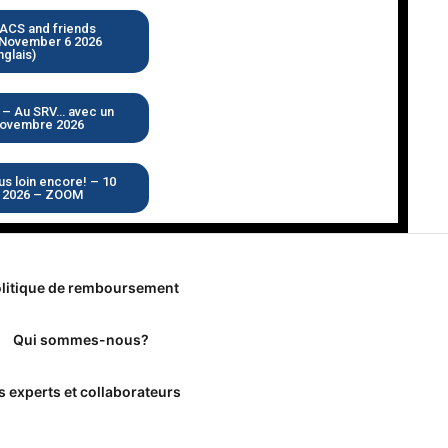
CS and friends
November 6 2026
nglais)
– Au SRV… avec un
novembre 2026
s loin encore! – 10
 2026 – ZOOM
litique de remboursement
Qui sommes-nous?
s experts et collaborateurs