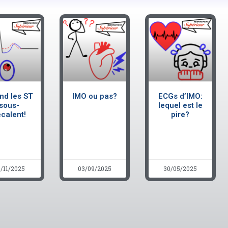
nd les ST
IMO ou pas?
ECGs d’IMO:
sous-
lequel est le
calent!
pire?
/11/2025
03/09/2025
30/05/2025