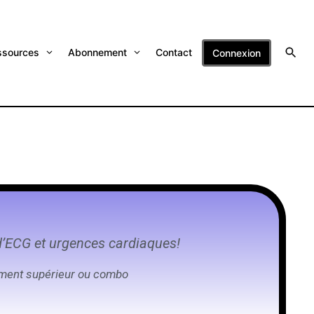
ssources
Abonnement
Contact
Connexion
d’ECG et urgences cardiaques!
ement supérieur ou combo