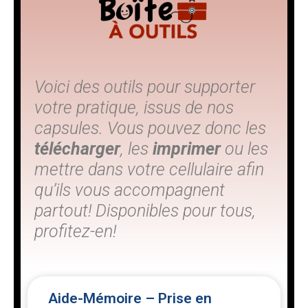
Voici des outils pour supporter
votre pratique, issus de nos
capsules. Vous pouvez donc les
télécharger
, les
imprimer
ou les
mettre dans votre cellulaire afin
qu’ils vous accompagnent
partout! Disponibles pour tous,
profitez-en!
Aide-Mémoire – Prise en