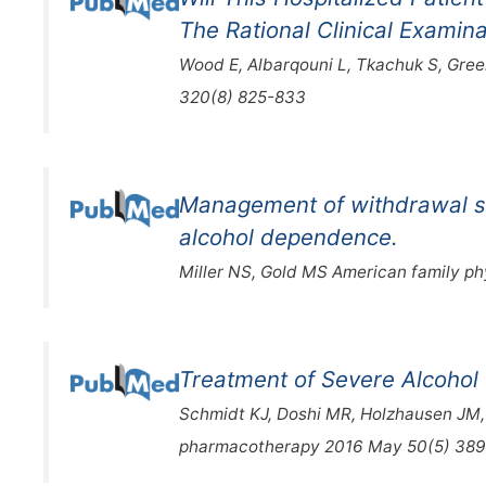
The Rational Clinical Examin
Wood E, Albarqouni L, Tkachuk S, Gre
320(8) 825-833
Management of withdrawal s
alcohol dependence.
Miller NS, Gold MS American family ph
Treatment of Severe Alcohol
Schmidt KJ, Doshi MR, Holzhausen JM,
pharmacotherapy 2016 May 50(5) 38