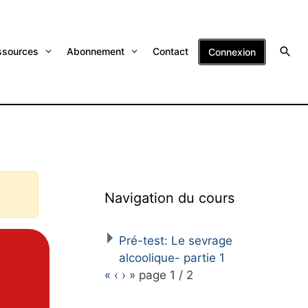
ssources
Abonnement
Contact
Connexion
Navigation du cours
Pré-test: Le sevrage
alcoolique- partie 1
«
‹
›
»
page
1
/
2