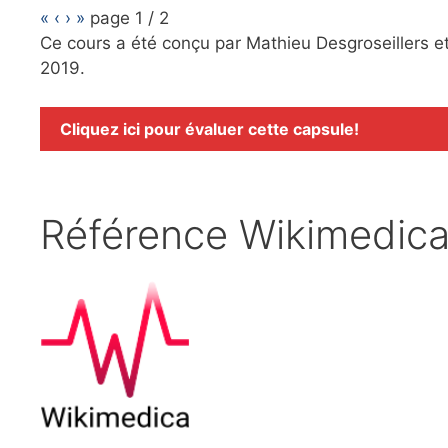
«
‹
›
»
page
1
/
2
Ce cours a été conçu par Mathieu Desgroseillers et
2019.
Cliquez ici pour évaluer cette capsule!
Référence Wikimedic