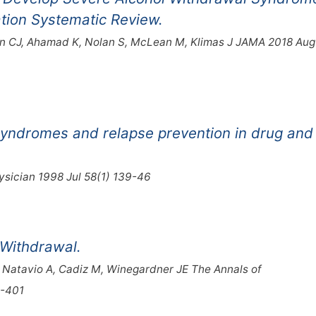
ation Systematic Review.
en CJ, Ahamad K, Nolan S, McLean M, Klimas J JAMA 2018 Aug
yndromes and relapse prevention in drug and
ysician 1998 Jul 58(1) 139-46
 Withdrawal.
 Natavio A, Cadiz M, Winegardner JE The Annals of
9-401