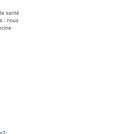
la santé
s : nous
ecine
e?: