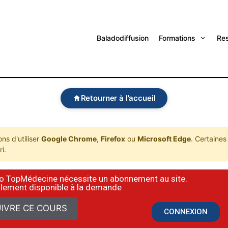
Baladodiffusion
Formations
Re
Retourner à l'accueil
s d'utiliser
Google Chrome
,
Firefox
ou
Microsoft Edge
. Certaines
i.
déo TopMédecine nécessite un abonnement au site.
alement disponible à la demande
IVRE CE COURS
CONNEXION