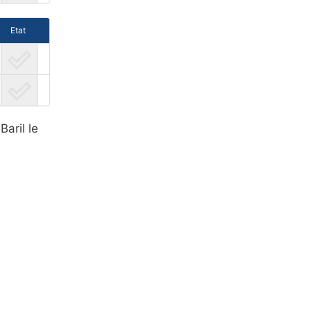
Etat
aril le