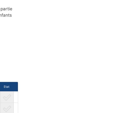
 partie
nfants
Etat