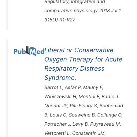
Regulatory, integrative and
comparative physiology 2018 Jul 1
315(1) R1-R27
Liberal or Conservative
Oxygen Therapy for Acute
Respiratory Distress
Syndrome.
Barrot L, Asfar P, Mauny F,
Winiszewski H, Montini F, Badie J,
Quenot JP, Pili-Floury S, Bouhemad
B, Louis G, Souweine B, Collange O,
Pottecher J, Levy B, Puyraveau M,
Vettoretti L, Constantin JM,