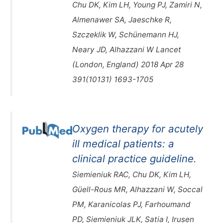
Chu DK, Kim LH, Young PJ, Zamiri N,
Almenawer SA, Jaeschke R,
Szczeklik W, Schünemann HJ,
Neary JD, Alhazzani W Lancet
(London, England) 2018 Apr 28
391(10131) 1693-1705
Oxygen therapy for acutely
ill medical patients: a
clinical practice guideline.
Siemieniuk RAC, Chu DK, Kim LH,
Güell-Rous MR, Alhazzani W, Soccal
PM, Karanicolas PJ, Farhoumand
PD, Siemieniuk JLK, Satia I, Irusen