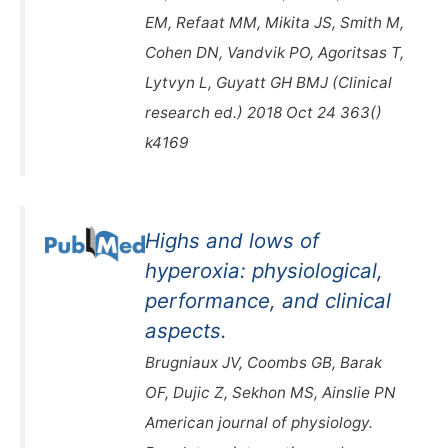
EM, Refaat MM, Mikita JS, Smith M,
Cohen DN, Vandvik PO, Agoritsas T,
Lytvyn L, Guyatt GH BMJ (Clinical
research ed.) 2018 Oct 24 363()
k4169
Highs and lows of
hyperoxia: physiological,
performance, and clinical
aspects.
Brugniaux JV, Coombs GB, Barak
OF, Dujic Z, Sekhon MS, Ainslie PN
American journal of physiology.