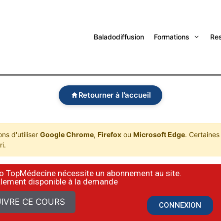
Baladodiffusion
Formations
Re
Retourner à l'accueil
s d'utiliser
Google Chrome
,
Firefox
ou
Microsoft Edge
. Certaines
i.
déo TopMédecine nécessite un abonnement au site.
alement disponible à la demande
IVRE CE COURS
CONNEXION