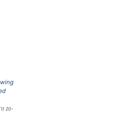
owing
ed
1) 20-