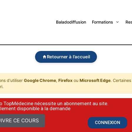
Baladodiffusion
Formations
Re
Retourner à l'accueil
s d'utiliser
Google Chrome
,
Firefox
ou
Microsoft Edge
. Certaines
i.
déo TopMédecine nécessite un abonnement au site.
alement disponible à la demande
IVRE CE COURS
CONNEXION