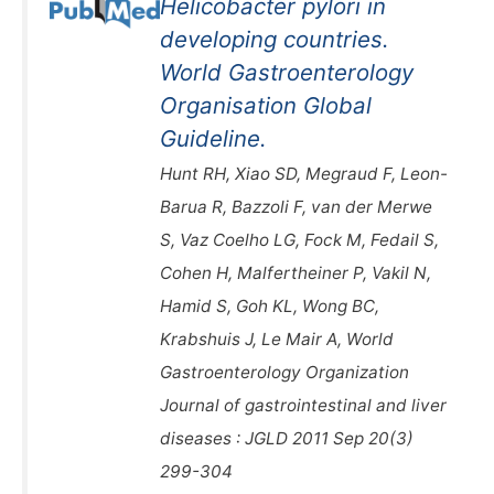
Helicobacter pylori in
developing countries.
World Gastroenterology
Organisation Global
Guideline.
Hunt RH, Xiao SD, Megraud F, Leon-
Barua R, Bazzoli F, van der Merwe
S, Vaz Coelho LG, Fock M, Fedail S,
Cohen H, Malfertheiner P, Vakil N,
Hamid S, Goh KL, Wong BC,
Krabshuis J, Le Mair A, World
Gastroenterology Organization
Journal of gastrointestinal and liver
diseases : JGLD 2011 Sep 20(3)
299-304