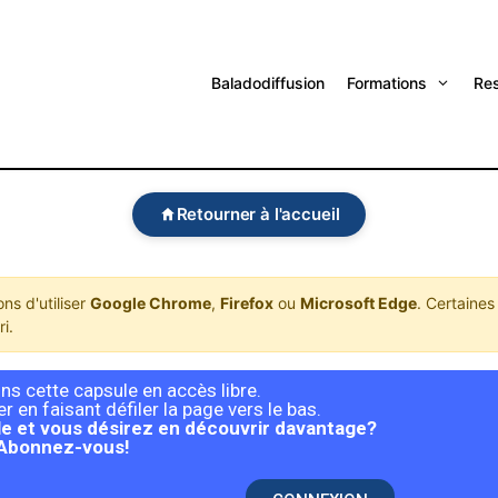
Baladodiffusion
Formations
Re
Retourner à l'accueil
s d'utiliser
Google Chrome
,
Firefox
ou
Microsoft Edge
. Certaines
i.
s cette capsule en accès libre.
 en faisant défiler la page vers le bas.
e et vous désirez en découvrir davantage?
Abonnez-vous!