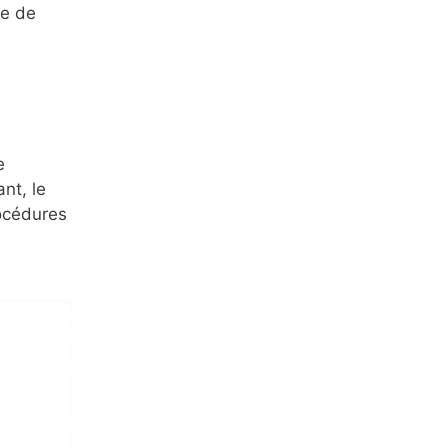
ce de
e
nt, le
rocédures