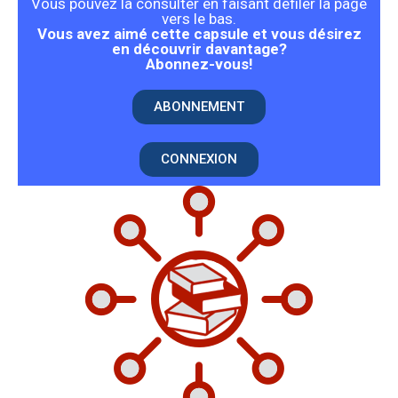
Vous pouvez la consulter en faisant défiler la page
vers le bas.
Vous avez aimé cette capsule et vous désirez
en découvrir davantage?
Abonnez-vous!
ABONNEMENT
CONNEXION