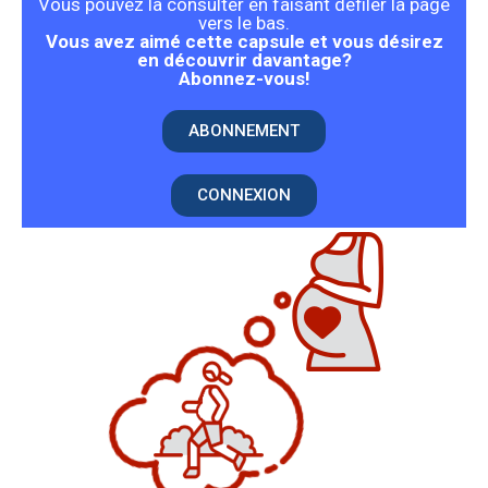
Vous pouvez la consulter en faisant défiler la page
vers le bas.
Vous avez aimé cette capsule et vous désirez
en découvrir davantage?
Abonnez-vous!
ABONNEMENT
CONNEXION