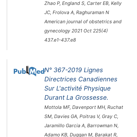
Zhao P, England S, Carter EB, Kelly
JC, Frolova A, Raghuraman N
American journal of obstetrics and
gynecology 2021 Oct 225(4)
437.e1-437.e8
N° 367-2019 Lignes
Directrices Canadiennes
Sur L'activité Physique
Durant La Grossesse.
Mottola MF, Davenport MH, Ruchat
SM, Davies GA, Poitras V, Gray C,
Jaramillo Garcia A, Barrowman N,
Adamo KB, Duggan M, Barakat R,