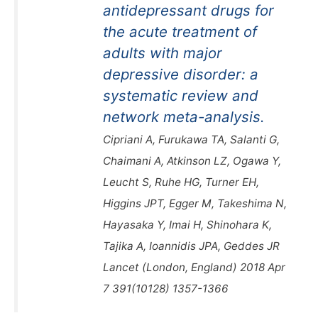
antidepressant drugs for
the acute treatment of
adults with major
depressive disorder: a
systematic review and
network meta-analysis.
Cipriani A, Furukawa TA, Salanti G,
Chaimani A, Atkinson LZ, Ogawa Y,
Leucht S, Ruhe HG, Turner EH,
Higgins JPT, Egger M, Takeshima N,
Hayasaka Y, Imai H, Shinohara K,
Tajika A, Ioannidis JPA, Geddes JR
Lancet (London, England) 2018 Apr
7 391(10128) 1357-1366