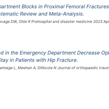
mpartment Blocks in Proximal Femoral Fractures
ystematic Review and Meta-Analysis.
avage DW, Ohle R Prehospital and disaster medicine 2023 Ap
med in the Emergency Department Decrease Op
ay in Patients with Hip Fracture.
Talmage L, Meehan A, DiNicola N Journal of orthopaedic trau