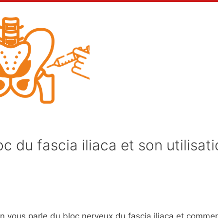
 du fascia iliaca et son utilisat
on vous parle du bloc nerveux du fascia iliaca et comme