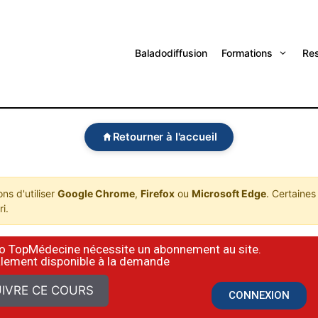
Baladodiffusion
Formations
Re
Retourner à l'accueil
s d'utiliser
Google Chrome
,
Firefox
ou
Microsoft Edge
. Certaines
i.
déo TopMédecine nécessite un abonnement au site.
alement disponible à la demande
IVRE CE COURS
CONNEXION