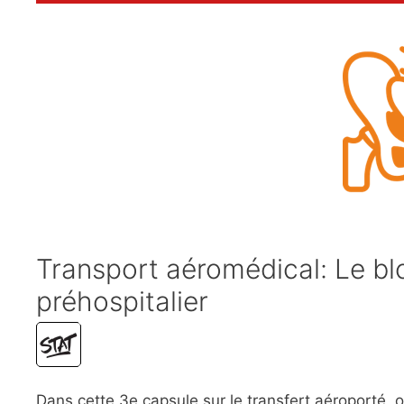
Transport aéromédical: Le bloc
préhospitalier
Dans cette 3e capsule sur le transfert aéroporté, 