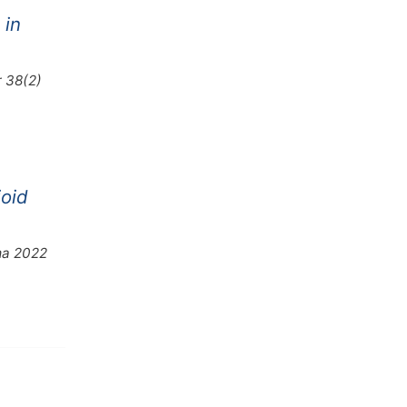
 in
r 38(2)
ioid
ma 2022