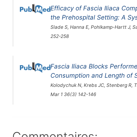
Efficacy of Fascia Iliaca Co
the Prehospital Setting: A S
Slade S, Hanna E, Pohlkamp-Hartt J, S
252-258
Fascia Iliaca Blocks Perfor
Consumption and Length of St
Kolodychuk N, Krebs JC, Stenberg R, 
Mar 1 36(3) 142-146
Commentaires: