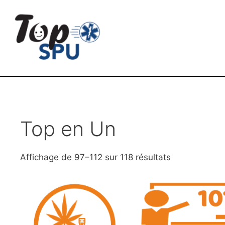
Top en Un
Affichage de 97–112 sur 118 résultats