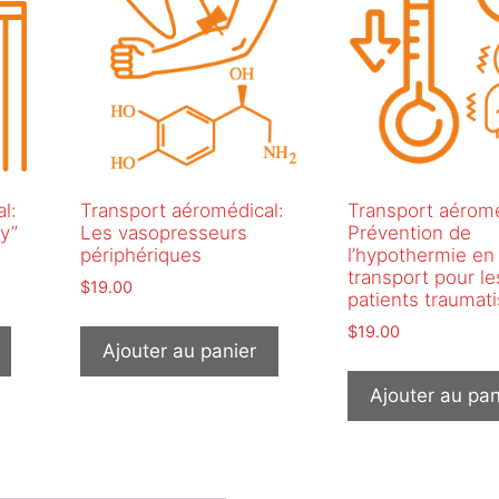
l:
Transport aéromédical:
Transport aéromé
ty”
Les vasopresseurs
Prévention de
périphériques
l’hypothermie en
transport pour le
$
19.00
patients traumat
$
19.00
Ajouter au panier
Ajouter au pan