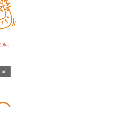
dical –
ier