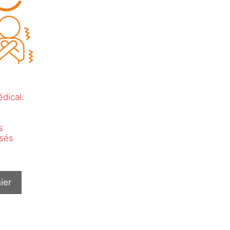
dical:
s
isés
ier