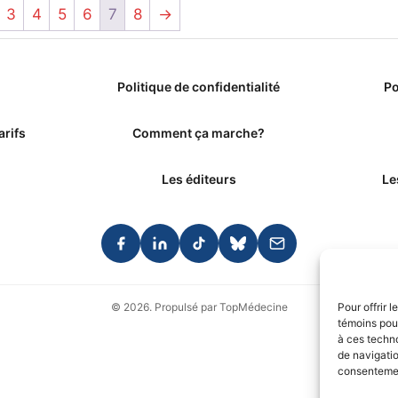
3
4
5
6
7
8
→
Politique de confidentialité
Po
arifs
Comment ça marche?
Les éditeurs
Le
© 2026. Propulsé par TopMédecine
Pour offrir 
témoins pour
à ces techn
de navigatio
consentement