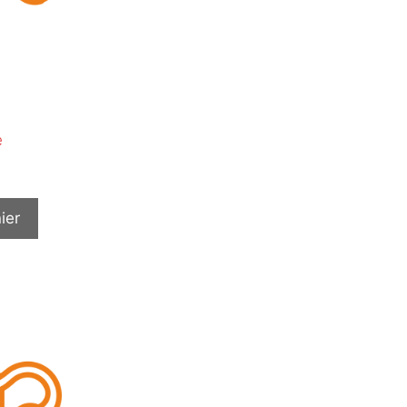
e
ier