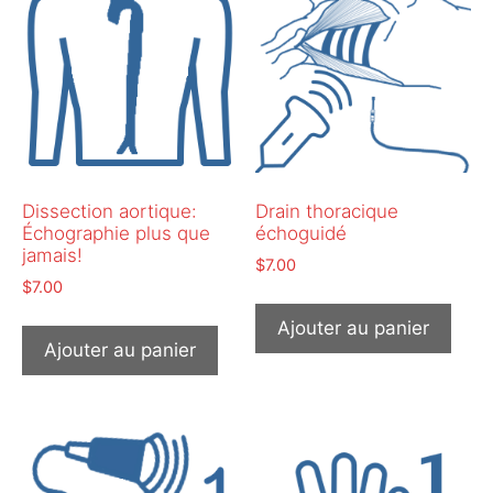
Dissection aortique:
Drain thoracique
Échographie plus que
échoguidé
jamais!
$
7.00
$
7.00
Ajouter au panier
Ajouter au panier